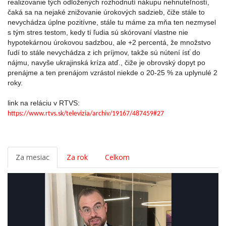
realizovanie tých odložených rozhodnutí nákupu nehnuteľností,
čaká sa na nejaké znižovanie úrokových sadzieb, čiže stále to
nevychádza úplne pozitívne, stále tu máme za mňa ten nezmysel
s tým stres testom, kedy tí ľudia sú skórovaní vlastne nie
hypotekárnou úrokovou sadzbou, ale +2 percentá, že množstvo
ľudí to stále nevychádza z ich príjmov, takže sú nútení ísť do
nájmu, navyše ukrajinská kríza atď., čiže je obrovský dopyt po
prenájme a ten prenájom vzrástol niekde o 20-25 % za uplynulé 2
roky.
link na reláciu v RTVS:
https://www.rtvs.sk/televizia/archiv/19167/487459#27
Za mesiac
Za rok
Celkom