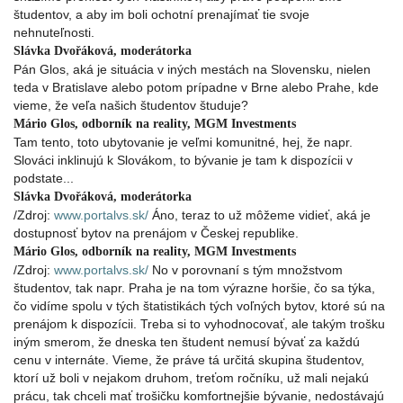
študentov, a aby im boli ochotní prenajímať tie svoje
nehnuteľnosti.
Slávka Dvořáková, moderátorka
Pán Glos, aká je situácia v iných mestách na Slovensku, nielen
teda v Bratislave alebo potom prípadne v Brne alebo Prahe, kde
vieme, že veľa našich študentov študuje?
Mário Glos, odborník na reality, MGM Investments
Tam tento, toto ubytovanie je veľmi komunitné, hej, že napr.
Slováci inklinujú k Slovákom, to bývanie je tam k dispozícii v
podstate...
Slávka Dvořáková, moderátorka
/Zdroj:
www.portalvs.sk/
Áno, teraz to už môžeme vidieť, aká je
dostupnosť bytov na prenájom v Českej republike.
Mário Glos, odborník na reality, MGM Investments
/Zdroj:
www.portalvs.sk/
No v porovnaní s tým množstvom
študentov, tak napr. Praha je na tom výrazne horšie, čo sa týka,
čo vidíme spolu v tých štatistikách tých voľných bytov, ktoré sú na
prenájom k dispozícii. Treba si to vyhodnocovať, ale takým trošku
iným smerom, že dneska ten študent nemusí bývať za každú
cenu v internáte. Vieme, že práve tá určitá skupina študentov,
ktorí už boli v nejakom druhom, treťom ročníku, už mali nejakú
prácu, tak chceli mať trošičku komfortnejšie bývanie, nedostávajú