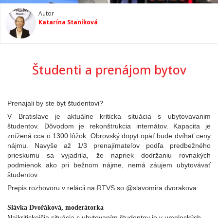
Autor
Katarína Staníková
Študenti a prenájom bytov
Prenajali by ste byt študentovi?
V Bratislave je aktuálne kriticka situácia s ubytovavanim
študentov. Dôvodom je rekonštrukcia internátov. Kapacita je
znížená cca o 1300 lôžok.
Obrovský dopyt opäť bude dvíhať ceny
nájmu. Navyše až 1/3 prenajímateľov podľa predbežného
prieskumu sa vyjadrila, že napriek dodržaniu rovnakých
podmienok ako pri bežnom nájme, nemá záujem ubytovávať
študentov.
Prepis rozhovoru v relácii na RTVS so @slavomira dvorakova:
Slávka Dvořáková, moderátorka
Najkritickejšia situácia s ubytovaním študentov je v umeleckých