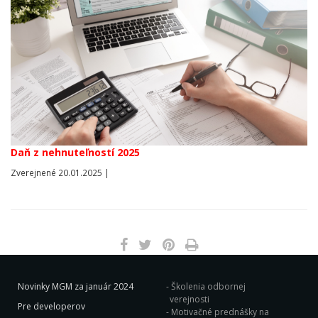
Daň z nehnuteľností 2025
Zverejnené 20.01.2025 |
Novinky MGM za január 2024
Školenia odbornej
verejnosti
Pre developerov
Motivačné prednášky na