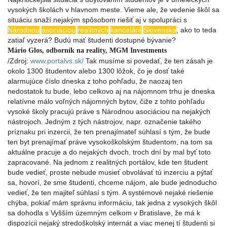
vysokých školách v hlavnom meste. Vieme ale, že vedenie škôl sa
situáciu snaží nejakým spôsobom riešiť aj v spolupráci s
Národnou
asociáciou
realitných
kancelárií
Slovenska
, ako to teda
zatiaľ vyzerá? Budú mať študenti dostupné bývanie?
Mário Glos, odborník na reality, MGM Investments
/Zdroj:
www.portalvs.sk/
Tak musíme si povedať, že ten zásah je
okolo 1300 študentov alebo 1300 lôžok, čo je dosť také
alarmujúce číslo dneska z toho pohľadu, že naozaj ten
nedostatok tu bude, lebo celkovo aj na nájomnom trhu je dneska
relatívne málo voľných nájomných bytov, čiže z tohto pohľadu
vysoké školy pracujú práve s Národnou asociáciou na nejakých
nástrojoch. Jedným z tých nástrojov, napr. označenie takého
príznaku pri inzercii, že ten prenajímateľ súhlasí s tým, že bude
ten byt prenajímať práve vysokoškolským študentom, na tom sa
aktuálne pracuje a do nejakých dvoch, troch dní by mal byť toto
zapracované. Na jednom z realitných portálov, kde ten študent
bude vedieť, proste nebude musieť obvolávať tú inzerciu a pýtať
sa, hovorí, že sme študenti, chceme nájom, ale bude jednoducho
vedieť, že ten majiteľ súhlasí s tým. A systémové nejaké riešenie
chýba, pokiaľ mám správnu informáciu, tak jedna z vysokých škôl
sa dohodla s Vyšším územným celkom v Bratislave, že má k
dispozícii nejaký stredoškolský internát a viac menej tí študenti si