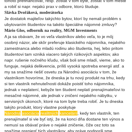
tohoto prefinancovať, resp. zostať v tom byte, zostať v tom meste
a robiť si napr. nejakú prax v odbore, ktorú študuje.
Slávka Dvořáková, moderátorka
Je dostatok majiteľov takýchto bytov, ktorí by nemali problém s
ubytovaním študentov na takéto špeciálne nájomné zmluvy?
Mário Glos, odborník na reality, MGM Investments
A ja sa obávam, že vo veľa vlastníkov alebo veľa, to je môj
osobný názor, ale skôr preferuje klasického nájomníka, nejakého
zamestnanca alebo mladú rodinu ako študenta, hej, lebo pritom
študentovi tam vzniká viacero takých rizikových aspektov, ako
napr. rušenie nočného kľudu, však boli sme mladí, vieme, ako to
funguje, nejaká delikvencia, príliš vysoká spotreba energií atď. a
my sa snažíme riešiť osvetu za Národnú asociáciu v tom, že
vlastníkom hovoríme, že dneska je tu nový produkt na trhu, kedy
si ten vlastník nehnuteľnosti dokáže poistiť toho nájomníka,
jednak v neplatení, kebyže ten študent neplatí prenajímateľovi to
mesačné nájomné, ale jednak v zničení nejakého nábytku, v
servisných úkonoch, ktoré na tom byte treba robiť. Je tu dneska
takýto produkt, ktorý vlastne poskytuje
Národná
asociácia
realitných
kancelárií
, kedy ten vlastník, ten
prenajímateľ si vie byť istý, že na konci dňa dostane ten výnos a
nemusí sa obávať práve o nejaké zničenie, čiže cez toto sa
snažíme preniesť tých vlastníkov, aby práve podporili sme