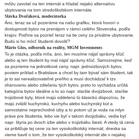
môžu zavolať na ten internát a hľadať nejakú alternatívu
ubytovania na tom stredoškolskom internáte.
Slávka Dvořáková, moderátorka
Áno, teraz sa už pozeráme na našu grafiku, ktorá hovorí o
dostupnosti bytov na prenájom v rámci celého Slovenska, podľa
krajov. Poďme sa pozrieť teraz na tie ceny za privátne ubytovanie.
Budú si ho môcť študenti dovoliť?
Mário Glos, odborník na reality, MGM Investments
To je otázka, podľa mňa, áno, len musíme nájsť správny kľúč
alebo aj ten študent by mal nájsť správny kľúč. Samozrejme, keď
sa pozrieme na jednotkové ceny, napr. jednoizbových bytov,
poviem príklad v Bratislave a chcel by tam bývať sám študent, tak
je to asi nerealizovateľné preňho a musí dochádzať k tzv.
sharovaniu alebo zdieľaniu tých bytov, preto to vychádza určitá
kategória bytov ideálne a to sú napr. staršie dvojizbové, staršie
trojizbové byty, ktoré majú oddelenú tú klasickú dispozíciu, že
majú zvlášť kuchynskú, kuchyňu alebo kuchynský kút a
samostatne neprechodné izby a to potom už je voda na mlyn
práve pre študenta, lebo vie byť v takom dvojizbáku, vedia byť
napr. štyria po dvoch izbe alebo v trojizbáku šiesti. A vtedy tá cena
sa približuje tej cene za ten vysokoškolský internát, dneska sa
vieme baviť o tom, že ten vysokoškolský internát ide v nejakej