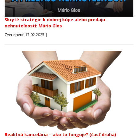
Skryté stratégie k dobrej kúpe alebo predaju
nehnuteľnosti: Mário Glos
Zverejnené 17.02.2025 |
Realitná kancelária – ako to funguje? (časť druhá)