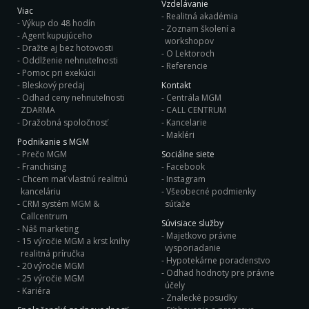
Vzdelávanie
Viac
Realitná akadémia
Výkup do 48 hodín
Zoznam školení a
Agent kupujúceho
workshopov
Dražte aj bez hotovosti
O Lektoroch
Oddlženie nehnuteľnosti
Referencie
Pomoc pri exekúcii
Bleskový predaj
Kontakt
Odhad ceny nehnuteľnosti
Centrála MGM
ZDARMA
CALL CENTRUM
Dražobná spoločnosť
Kancelarie
Makléri
Podnikanie s MGM
Prečo MGM
Sociálne siete
Franchising
Facebook
Chcem mať vlastnú realitnú
Instagram
kanceláriu
Všeobecné podmienky
CRM systém MGM &
súťaže
Callcentrum
Súvisiace služby
Náš marketing
Majetkovo právne
15 výročie MGM a krst knihy
vysporiadanie
realitná príručka
Hypotekárne poradenstvo
20 výročie MGM
Odhad hodnoty pre právne
25 výročie MGM
účely
Kariéra
Znalecké posudky