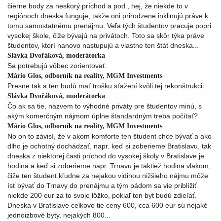
čierne body za neskorý príchod a pod., hej, že niekde to v
regiónoch dneska funguje, takže oni prirodzene inklinujú práve k
tomu samostatnému prenájmu. Veľa tých študentov pracuje popri
vysokej škole, čiže bývajú na privátoch. Toto sa skôr týka práve
študentov, ktorí nanovo nastupujú a vlastne ten štát dneska...
Slávka Dvořáková, moderátorka
Sa potrebujú vôbec zorientovať.
Mário Glos, odborník na reality, MGM Investments
Presne tak a ten budú mať trošku sťažení kvôli tej rekonštrukcii.
Slávka Dvořáková, moderátorka
Čo ak sa tie, nazvem to výhodné priváty pre študentov minú, s
akým komerčným nájmom úplne štandardným treba počítať?
Mário Glos, odborník na reality, MGM Investments
No on to závisí, že v akom komforte ten študent chce bývať a ako
dlho je ochotný dochádzať, napr. keď si zoberieme Bratislavu, tak
dneska z niektorej časti príchod do vysokej školy v Bratislave je
hodina a keď si zoberieme napr. Trnavu je taktiež hodina vlakom,
čiže ten študent kľudne za nejakou vidinou nižšieho nájmu môže
ísť bývať do Trnavy do prenájmu a tým pádom sa vie priblížiť
niekde 200 eur za to svoje lôžko, pokiaľ ten byt budú zdieľať.
Dneska v Bratislave celkovo tie ceny 600, cca 600 eur sú nejaké
jednoizbové byty, nejakých 800...