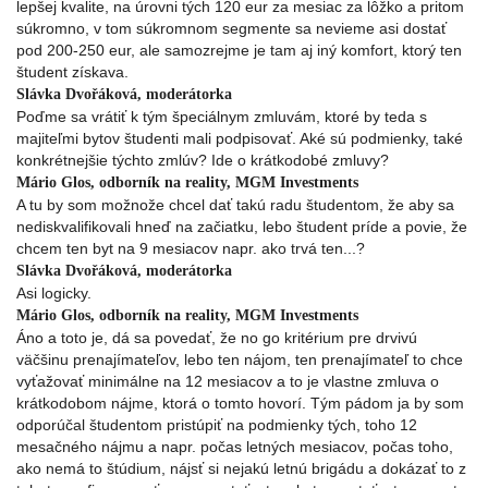
lepšej kvalite, na úrovni tých 120 eur za mesiac za lôžko a pritom
súkromno, v tom súkromnom segmente sa nevieme asi dostať
pod 200-250 eur, ale samozrejme je tam aj iný komfort, ktorý ten
študent získava.
Slávka Dvořáková, moderátorka
Poďme sa vrátiť k tým špeciálnym zmluvám, ktoré by teda s
majiteľmi bytov študenti mali podpisovať. Aké sú podmienky, také
konkrétnejšie týchto zmlúv? Ide o krátkodobé zmluvy?
Mário Glos, odborník na reality, MGM Investments
A tu by som možnože chcel dať takú radu študentom, že aby sa
nediskvalifikovali hneď na začiatku, lebo študent príde a povie, že
chcem ten byt na 9 mesiacov napr. ako trvá ten...?
Slávka Dvořáková, moderátorka
Asi logicky.
Mário Glos, odborník na reality, MGM Investments
Áno a toto je, dá sa povedať, že no go kritérium pre drvivú
väčšinu prenajímateľov, lebo ten nájom, ten prenajímateľ to chce
vyťažovať minimálne na 12 mesiacov a to je vlastne zmluva o
krátkodobom nájme, ktorá o tomto hovorí. Tým pádom ja by som
odporúčal študentom pristúpiť na podmienky tých, toho 12
mesačného nájmu a napr. počas letných mesiacov, počas toho,
ako nemá to štúdium, nájsť si nejakú letnú brigádu a dokázať to z