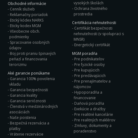
vysokých školách
Obchodné informácie
Ochrana životného
Cenník služieb
prostredia
Reklamačny poriadok
Etický kódex NARKS
Certifikácia nehnuteľnosti
Eticky kodex MGM
Certifikát bezpečnosti
Všeobecne obch.
nehnuteľnosti (v spolupraci s
podmienky
MNSR)
Spracovanie osobných
Energetický certifikát
údajov
Boj proti praniu špinavých
MGM poradňa
peňazí a financovania
Pre podnikateľov
terorizmu
Pre fyzické osoby
Pre kupujúcich
Aké garancie ponúkame
Pre predávajúcich
Garancia 100% povolenia
Pre prenajímateľov a
vkladu
nájomcov
Garancia bezpečnosti
Hypoporadňa a
Garancia kvality
financovanie
Garancia serióznosti
Daňová poradňa
Členstvá v medzinárodných
Exekúcie a dražby
asociáciách
Pre realitné kancelárie
Naše poistenia
Pre realitných maklérov
Bezpečná rezervácia a
Zmluvy, dokumenty a
platby
poradenstvo
Vrátenie rezervácie