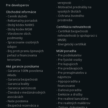
verejnosti
Pre developerov
Motivačné prednášky na
vysokých školách
Obchodné informácie
Ochrana životného
Cenník služieb
prostredia
Reklamačny poriadok
Etický kódex NARKS
Certifikácia nehnuteľnosti
Eticky kodex MGM
Certifikát bezpečnosti
Všeobecne obch.
nehnuteľnosti (v spolupraci s
podmienky
MNSR)
Spracovanie osobných
Energetický certifikát
údajov
Boj proti praniu špinavých
MGM poradňa
peňazí a financovania
Pre podnikateľov
terorizmu
Pre fyzické osoby
Pre kupujúcich
Aké garancie ponúkame
Pre predávajúcich
Garancia 100% povolenia
Pre prenajímateľov a
vkladu
nájomcov
Garancia bezpečnosti
Hypoporadňa a
Garancia kvality
financovanie
Garancia serióznosti
Daňová poradňa
Členstvá v medzinárodných
Exekúcie a dražby
asociáciách
Pre realitné kancelárie
Naše poistenia
Pre realitných maklérov
Bezpečná rezervácia a
Zmluvy, dokumenty a