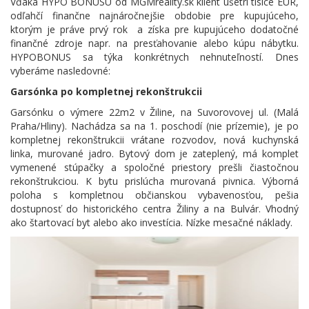
Vďaka HYPO BONUSU od MGMreality.sk klient ušetrí tisíce EUR,
odľahčí finančne najnáročnejšie obdobie pre kupujúceho,
ktorým je práve prvý rok a získa pre kupujúceho dodatočné
finančné zdroje napr. na presťahovanie alebo kúpu nábytku.
HYPOBONUS sa týka konkrétnych nehnuteľností. Dnes
vyberáme nasledovné:
Garsónka po kompletnej rekonštrukcii
Garsónku o výmere 22m2 v Žiline, na Suvorovovej ul. (Malá
Praha/Hliny). Nachádza sa na 1. poschodí (nie prízemie), je po
kompletnej rekonštrukcii vrátane rozvodov, nová kuchynská
linka, murované jadro. Bytový dom je zateplený, má komplet
vymenené stúpačky a spoločné priestory prešli čiastočnou
rekonštrukciou. K bytu prislúcha murovaná pivnica. ​Výborná
poloha s kompletnou občianskou vybavenosťou, pešia
dostupnosť do historického centra Žiliny a na Bulvár. Vhodný
ako štartovací byt alebo ako investícia. Nízke mesačné náklady.