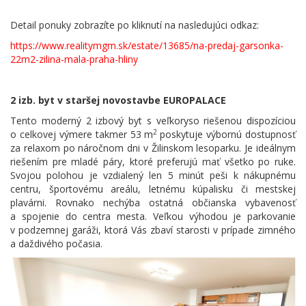
Detail ponuky zobrazíte po kliknutí na nasledujúci odkaz:
https://www.realitymgm.sk/estate/13685/na-predaj-garsonka-
22m2-zilina-mala-praha-hliny
2 izb. byt v staršej novostavbe EUROPALACE
Tento moderný 2 izbový byt s veľkoryso riešenou dispozíciou
2
o celkovej výmere takmer 53 m
poskytuje výbornú dostupnosť
za relaxom po náročnom dni v Žilinskom lesoparku. Je ideálnym
riešením pre mladé páry, ktoré preferujú mať všetko po ruke.
Svojou polohou je vzdialený len 5 minút peši k nákupnému
centru, športovému areálu, letnému kúpalisku či mestskej
plavárni. Rovnako nechýba ostatná občianska vybavenosť
a spojenie do centra mesta. Veľkou výhodou je parkovanie
v podzemnej garáži, ktorá Vás zbaví starosti v prípade zimného
a daždivého počasia.