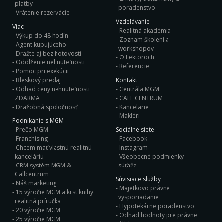
platby
poradenstvo
Vrátenie rezervácie
Vzdelávanie
Viac
Realitná akadémia
Výkup do 48 hodín
Zoznam školení a
Agent kupujúceho
workshopov
Dražte aj bez hotovosti
O Lektoroch
Oddlženie nehnuteľnosti
Referencie
Pomoc pri exekúcii
Bleskový predaj
Kontakt
Odhad ceny nehnuteľnosti
Centrála MGM
ZDARMA
CALL CENTRUM
Dražobná spoločnosť
Kancelarie
Makléri
Podnikanie s MGM
Prečo MGM
Sociálne siete
Franchising
Facebook
Chcem mať vlastnú realitnú
Instagram
kanceláriu
Všeobecné podmienky
CRM systém MGM &
súťaže
Callcentrum
Súvisiace služby
Náš marketing
Majetkovo právne
15 výročie MGM a krst knihy
vysporiadanie
realitná príručka
Hypotekárne poradenstvo
20 výročie MGM
Odhad hodnoty pre právne
25 výročie MGM