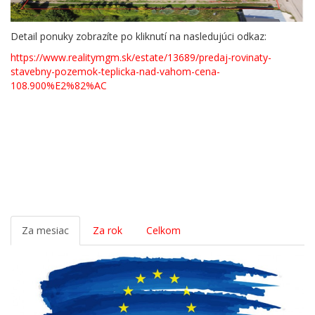
Detail ponuky zobrazíte po kliknutí na nasledujúci odkaz:
https://www.realitymgm.sk/estate/13689/predaj-rovinaty-
stavebny-pozemok-teplicka-nad-vahom-cena-
108.900%E2%82%AC
Za mesiac
Za rok
Celkom