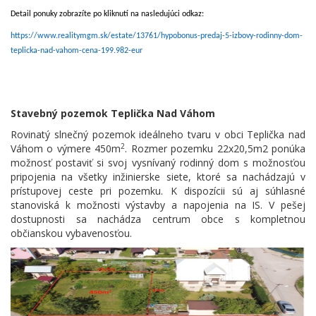
Detail ponuky zobrazíte po kliknutí na nasledujúci odkaz:
https://www.realitymgm.sk/estate/13761/hypobonus-predaj-5-izbovy-rodinny-dom-
teplicka-nad-vahom-cena-199.982-eur
Stavebný pozemok Teplička Nad Váhom
Rovinatý slnečný pozemok ideálneho tvaru v obci Teplička nad
2
Váhom o výmere 450m
. Rozmer pozemku 22x20,5m2 ponúka
možnosť postaviť si svoj vysnívaný rodinný dom s možnosťou
pripojenia na všetky inžinierske siete, ktoré sa nachádzajú v
prístupovej ceste pri pozemku. K dispozícii sú aj súhlasné
stanoviská k možnosti výstavby a napojenia na IS. V pešej
dostupnosti sa nachádza centrum obce s kompletnou
občianskou vybavenosťou.