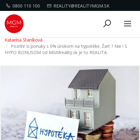
0800 110 100
REALITY@REALITYMGM.SK
Toggle
Tog
navigati
nav
Katarína Staníková
Pozrite si ponuky s 0% úrokom na hypotéke. Žart ? Nie ! S
HYPO BONUSOM od MGMreality.sk je to REALITA.