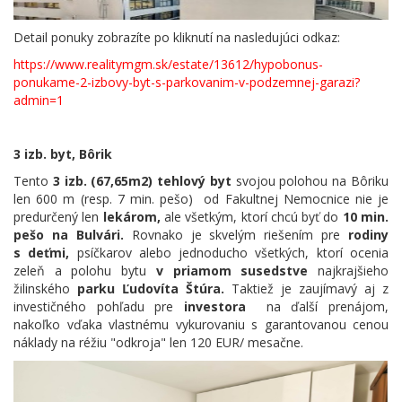
Detail ponuky zobrazíte po kliknutí na nasledujúci odkaz:
https://www.realitymgm.sk/estate/13612/hypobonus-
ponukame-2-izbovy-byt-s-parkovanim-v-podzemnej-garazi?
admin=1
3 izb. byt, Bôrik
Tento
3 izb. (67,65m2) tehlový byt
svojou polohou na Bôriku
len 600 m (resp. 7 min. pešo) od Fakultnej Nemocnice nie je
predurčený len
lekárom,
ale všetkým, ktorí chcú byť do
10 min.
pešo na Bulvári.
Rovnako je skvelým riešením pre
rodiny
s deťmi,
psíčkarov alebo jednoducho všetkých, ktorí ocenia
zeleň a polohu bytu
v priamom susedstve
najkrajšieho
žilinského
parku Ľudovíta Štúra.
Taktiež je zaujímavý aj z
investičného pohľadu pre
investora
na ďalší prenájom,
nakoľko vďaka vlastnému vykurovaniu s garantovanou cenou
náklady na réžiu "odkroja" len 120 EUR/ mesačne.