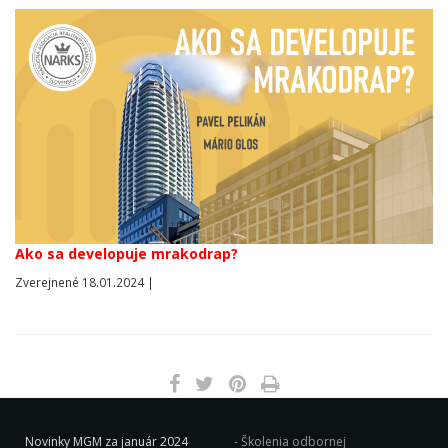
Ako sa developuje mrakodrap?
Zverejnené 18.01.2024 |
Novinky MGM za január 2024
Školenia odbornej