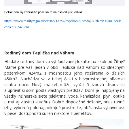
Detail ponuky zobrazíte po kliknutí na nasledujúci odkaz:
https://www.realitymgm.sk/estate/13767/hypobonus-predaj-3-izb.byt-zilina-borik-
cena-135.548-eur
Rodinný dom Teplička nad Váhom
Hľadáte rodinný dom vo vyhľadávanej lokalite na skok od Žiliny?
Máme pre Vás jeden v obci Teplička nad Váhom so slnečným
pozemkom 424m2 s možnosťou jeho rozšírenia o ďalších
450m2. Nachádza sa v tichej časti v bezprostrednej blízkosti
centra obce. Nový majiteľ môže využiť 5 izbovú dispozíciu
a upraviť si dom podľa vlastných predstáv. Dom je napojený na
všetky inžinierske siete (elektrina, voda, kanalizácia, plyn, optika
a má aj vlastnú studňu). Dobré dispozičné riešenie, priestranné
izby, výborná poloha, pokojné prostredie, občianska vybavenosť
v pešej dostupnosti sú len niektoré z benefitov.