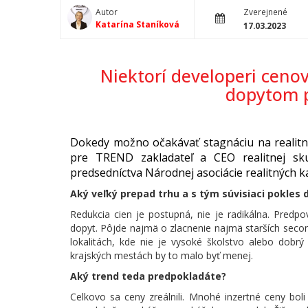
Autor
Zverejnené
Katarína Staníková
17.03.2023
Niektorí developeri ceno
dopytom pý
Dokedy možno očakávať stagnáciu na realitn
pre TREND zakladateľ a CEO realitnej s
predsedníctva Národnej asociácie realitných ka
Aký veľký prepad trhu
a s tým súvisiaci pokles
Redukcia cien je postupná, nie je radikálna. Predpo
dopyt. Pôjde najmä o zlacnenie najmä starších seco
lokalitách, kde nie je vysoké školstvo alebo dob
krajských mestách by to malo byť menej.
Aký trend teda predpokladáte?
Celkovo sa ceny zreálnili. Mnohé inzertné ceny bol