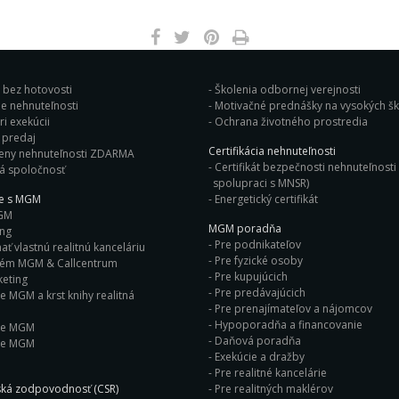
j bez hotovosti
Školenia odbornej verejnosti
e nehnuteľnosti
Motivačné prednášky na vysok
i exekúcii
Ochrana životného prostredia
Bleskový predaj
Certifikácia nehnuteľnosti
eny nehnuteľnosti ZDARMA
Certifikát bezpečnosti nehnuteľnosti 
á spoločnosť
spolupraci s MNSR)
ie s MGM
Energetický certifikát
GM
MGM poradňa
ing
Pre podnikateľov
ť vlastnú realitnú kanceláriu
Pre fyzické osoby
tém MGM & Callcentrum
Pre kupujúcich
eting
Pre predávajúcich
e MGM a krst knihy realitná
Pre prenajímateľov a nájomcov
Hypoporadňa a financovanie
ie MGM
Daňová poradňa
ie MGM
Exekúcie a dražby
Pre realitné kancelárie
ká zodpovodnosť (CSR)
Pre realitných maklérov