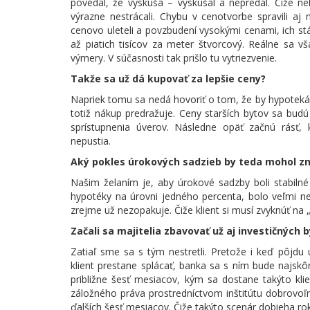
povedal, že vyskúša – vyskúšal a nepredal. Čiže ne
výrazne nestrácali. Chybu v cenotvorbe spravili aj n
cenovo uleteli a povzbudení vysokými cenami, ich st
až piatich tisícov za meter štvorcový. Reálne sa v
výmery. V súčasnosti tak prišlo tu vytriezvenie.
Takže sa už dá kupovať za lepšie ceny?
Napriek tomu sa nedá hovoriť o tom, že by hypotekár
totiž nákup predražuje. Ceny starších bytov sa budú
sprístupnenia úverov. Následne opäť začnú rásť,
nepustia.
Aký pokles úrokových sadzieb by teda mohol zn
Našim želaním je, aby úrokové sadzby boli stabilné 
hypotéky na úrovni jedného percenta, bolo veľmi ne
zrejme už nezopakuje. Čiže klient si musí zvyknúť na
Začali sa majitelia zbavovať už aj investičných 
Zatiaľ sme sa s tým nestretli. Pretože i keď pôjdu
klient prestane splácať, banka sa s ním bude najskôr
približne šesť mesiacov, kým sa dostane takýto kl
záložného práva prostredníctvom inštitútu dobrovoľn
ďalších šesť mesiacov. Čiže takýto scenár dobieha rok