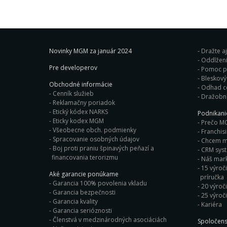
Novinky MGM za január 2024
Dražte a
Oddlženi
Pre developerov
Pomoc pr
Obchodné informácie
Odhad c
Cenník služieb
Dražobn
Reklamačny poriadok
Etický kódex NARKS
Podnikan
Eticky kodex MGM
Prečo M
Všeobecne obch. podmienky
Franchis
Spracovanie osobných údajov
Chcem ma
Boj proti praniu špinavých peňazí a
CRM sys
financovania terorizmu
Náš mark
15 výroči
Aké garancie ponúkame
príručka
Garancia 100% povolenia vkladu
20 výroč
Garancia bezpečnosti
25 výroč
Garancia kvality
Kariéra
Garancia serióznosti
Členstvá v medzinárodných asociáciách
Spoločens