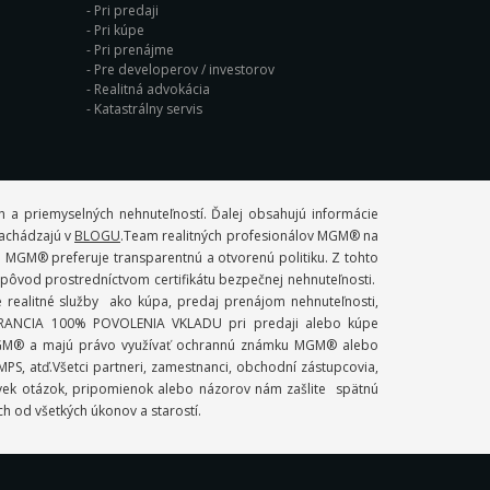
Pri predaji
Pri kúpe
Pri prenájme
Pre developerov / investorov
Realitná advokácia
Katastrálny servis
 a priemyselných nehnuteľností. Ďalej obsahujú informácie
 nachádzajú v
BLOGU
.Team realitných profesionálov MGM® na
. MGM® preferuje transparentnú a otvorenú politiku. Z tohto
ý pôvod prostredníctvom certifikátu bezpečnej nehnuteľnosti.
ealitné služby ako kúpa, predaj prenájom nehnuteľnosti,
 GARANCIA 100% POVOLENIA VKLADU pri predaji alebo kúpe
mi MGM® a majú právo využívať ochrannú známku MGM® alebo
S, atď.Všetci partneri, zamestnanci, obchodní zástupcovia,
ľvek otázok, pripomienok alebo názorov nám zašlite spätnú
ch od všetkých úkonov a starostí.