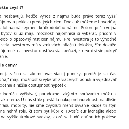
ešte zvýšiť?
lia nezbavujú, keďže výnos z nájmu bude práve teraz vyšší
nájmov a poklesu predajných cien. Dnes už môžeme hovoriť aj
padol najmä segment krátkodobého nájmu. Potom prišla vojna
a bytov si už majú možnosť nájomníka si vyberať, pričom v
sobilo opätovný rast cien nájmu. Pre investora je to výhodné
 veľa investorov má v zmluvách inflačnú doložku, čím dokáže
ájomníka a investor dostáva viac peňazí, ktorými si vie pokryť
anie.
ie ceny?
nej, začína sa akumulovať viacej ponuky, predlžuje sa čas
oňa,“ majú možnosť si vyberať z viacerých ponúk a vyjednávať
ročenie a nižšia dostupnosť hypoték.
eodporúčal vyčkávať, paradoxne takýmto správaním môžu z
ako teraz. U nás stále prevláda nákup nehnuteľnosti na dlhšie
adu mobility, nie sme zvyknutí meniť bývanie každé tri-štyri
e nehrá rolu, či som byt kúpil o 10-tisíc eur lacnejšie alebo
na vyššie úrokové sadzby, ktoré sa budú dať pri ich poklese