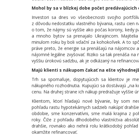
Mohol by sa v blízkej dobe počet predávajúcich 
Investori sa dnes vo všeobecnosti svojho portfó
z dôvodu nedostatku vlastného bývania, rastu cien 
o tom, že nájmy sú vyššie ako počas korony, kedy 
a mnoho bytov sa prenajalo Ukrajincom. Majiteli
minulom roku by boli vďační za kohokoľvek. A to spô
práve preto, že energie sa prenášajú na nájomcov a
nájomné legálne zvyšovať. Riziko sa tak prenáša na n
vyššiu úrokovú sadzbu, ak je odkázaný na refinancov
Majú klienti s nákupom čakať na ešte výhodnejš
Trh sa spomaľuje, dopytujúcich sa klientov je me
nákupného rozhodnutia. Kupujúci sa dostávajú „na k
cenu. Na druhej strane ich nákup predražuje vyššie ú
Klientom, ktorí hľadajú nové bývanie, by som n
pohľadu rastu hypotekárnych sadzieb nakúpiť drahšie 
obdobie, sme konzervatívni, sme malá krajina z pohľ
roky. Čiže z pohľadu dlhodobého vlastníctva absolútn
drahšie, rovnako ako nehrá rolu krátkodobý pohľad 
okamžite refinancovať.