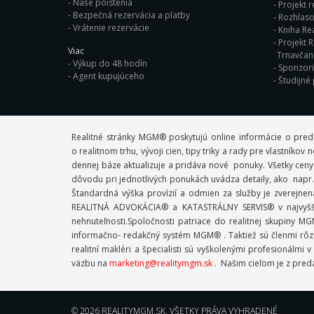
Naše poistenia
Projekt r
Bezpečná rezervácia a platby
Rozhlaso
Vrátenie rezervácie
Kniha Rea
Projekt R
Viac
Trnavča
Výkup do 48 hodín
Sponzor
Agent kupujúceho
Študijné
Realitné stránky MGM® poskytujú online informácie o pred
o realitnom trhu, vývoji cien, tipy triky a rady pre vlastník
dennej báze aktualizuje a pridáva nové ponuky. Všetky ceny
dôvodu pri jednotlivých ponukách uvádza detaily, ako napr. 
Štandardná výška provízií a odmien za služby je zverejne
REALITNÁ ADVOKÁCIA® a KATASTRÁLNY SERVIS® v najvyššej
nehnuteľnosti.Spoločnosti patriace do realitnej skupiny
informačno- redakčný systém MGM® . Taktiež sú členmi rôzn
realitní makléri a špecialisti sú vyškolenými profesioná
väzbu na
marketing@realitymgm.sk
. Našim cieľom je z preda
© 2026
REALITYMGM.SK
, VŠETKY PRÁVA VYHRADENÉ