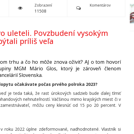
Zobrazení
Komentárov
11508
vo uleteli. Povzbudení vysokým
tali príliš veľa
om trhu a čo ho môže znova oživiť? AJ o tom hovorí
kupiny
MGM Mário Glos, ktorý je zároveň členom
ncelárií Slovenska.
 dopytu očakávate počas prvého polroka 2023?
veď je teda taká, že rast úrokových sadzieb bude ďalej tlmiť
nhandových nehnuteľností. Väčšinou mimo krajských miest či v
rý zamestnávateľ, môžu ceny klesnúť od 15 po 20 percent. V
i v roku 2022 úplne zdeformované, nadhodnotené. Vlastník si