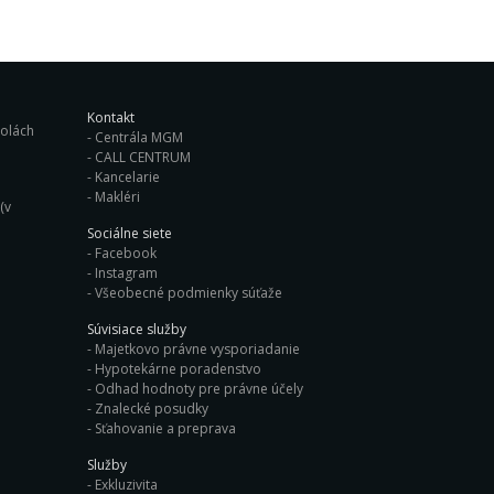
Kontakt
ých školách
Centrála MGM
CALL CENTRUM
Kancelarie
Makléri
(v
Sociálne siete
Facebook
Instagram
Všeobecné podmienky súťaže
Súvisiace služby
Majetkovo právne vysporiadanie
Hypotekárne poradenstvo
Odhad hodnoty pre právne účely
Znalecké posudky
Sťahovanie a preprava
Služby
Exkluzivita