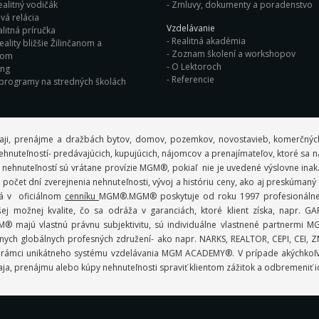
ealitný vodičák
Zmluvy, dokumenty a poradenstvo
vá relácia
Vzdelávanie
litná príručka
Realitná akadémia
eality bližšie Žilinčanom a
Zoznam školení a workshopov
nom
O Lektoroch
ing
Referencie
 programy na stredných školách
aji, prenájme a dražbách bytov, domov, pozemkov, novostavieb, komerčných
ov nehnuteľností- predávajúcich, kupujúcich, nájomcov a prenajímateľov, ktoré sa
 nehnuteľností sú vrátane provízie MGM®, pokiaľ nie je uvedené výslovne inak
počet dní zverejnenia nehnuteľnosti, vývoj a históriu ceny, ako aj preskúman
ná v oficiálnom
cenníku
MGM®.MGM® poskytuje od roku 1997 profesionálne r
 možnej kvalite, čo sa odráža v garanciách, ktoré klient získa, napr.
 MGM® majú vlastnú právnu subjektivitu, sú individuálne vlastnené partner
ych globálnych profesných združení- ako napr. NARKS, REALTOR, CEPI, CEI, ZMP
lmi v rámci unikátneho systému vzdelávania MGM ACADEMY®. V prípade akýchko
ja, prenájmu alebo kúpy nehnuteľnosti spraviť klientom zážitok a odbremeniť i