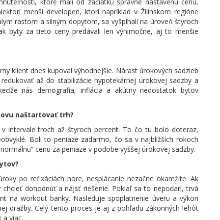
hnuteľnosti, ktoré mali od začiatku správne nastavenú cenu,
iektorí menší developeri, ktorí napríklad v Žilinskom regióne
álym rastom a silným dopytom, sa vyšplhali na úroveň štyroch
šak byty za tieto ceny predávali len výnimočne, aj to menšie
ny klient dnes kupoval výhodnejšie. Nárast úrokových sadzieb
 redukovať až do stabilizácie hypotekárnej úrokovej sadzby a
 keďže nás demografia, inflácia a akútny nedostatok bytov
ovu naštartovať trh?
v intervale troch až štyroch percent. To čo tu bolo doteraz,
obvyklé. Boli to peniaze zadarmo, čo sa v najbližších rokoch
 „normálnu“ cenu za peniaze v podobe vyššej úrokovej sadzby.
bytov?
 úroky po refixáciách hore, nesplácanie nezačne okamžite. Ak
 chcieť dohodnúť a nájsť riešenie. Pokiaľ sa to nepodarí, trvá
ient na workout banky. Nasleduje spoplatnenie úveru a výkon
ej dražby. Celý tento proces je aj z pohľadu zákonných lehôt
 a viac.