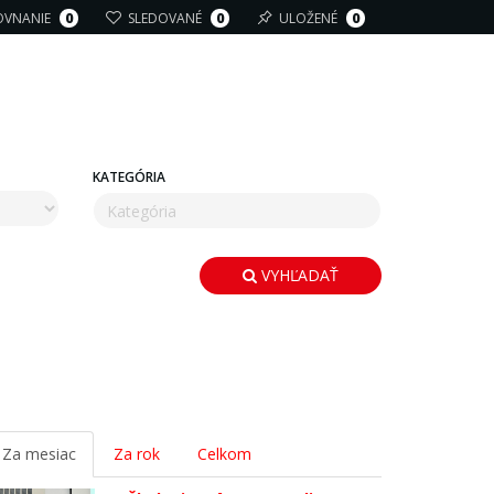
OVNANIE
0
SLEDOVANÉ
0
ULOŽENÉ
0
KATEGÓRIA
VYHĽADAŤ
Za mesiac
Za rok
Celkom