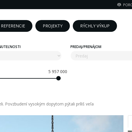
POR
REFERENCIE
PROJEKTY
RÝCHLY VÝKUP
NUTEĽNOSTI
PREDAJ/PRENÁJOM
5 957 000
eli. Povzbudení vysokým dopytom pýtali príliš veľa