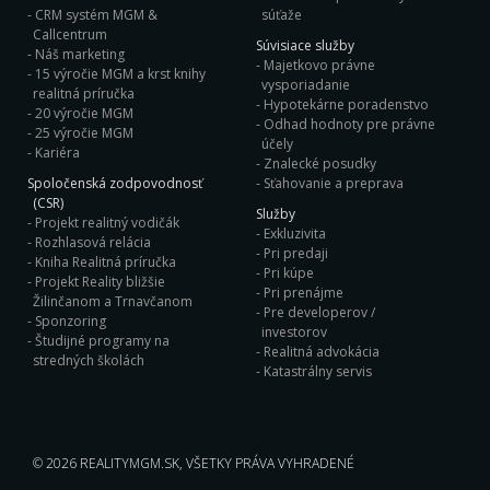
CRM systém MGM &
súťaže
Callcentrum
Súvisiace služby
Náš marketing
Majetkovo právne
15 výročie MGM a krst knihy
vysporiadanie
realitná príručka
Hypotekárne poradenstvo
20 výročie MGM
Odhad hodnoty pre právne
25 výročie MGM
účely
Kariéra
Znalecké posudky
Spoločenská zodpovodnosť
Sťahovanie a preprava
(CSR)
Služby
Projekt realitný vodičák
Exkluzivita
Rozhlasová relácia
Pri predaji
Kniha Realitná príručka
Pri kúpe
Projekt Reality bližšie
Pri prenájme
Žilinčanom a Trnavčanom
Pre developerov /
Sponzoring
investorov
Študijné programy na
Realitná advokácia
stredných školách
Katastrálny servis
© 2026
REALITYMGM.SK
, VŠETKY PRÁVA VYHRADENÉ