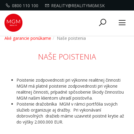
0800 110 100
REALITY@REALITYMGM.SK
Toggle
Tog
navigati
nav
Aké garancie ponúkame
Naše poistenia
NAŠE POISTENIA
Poistenie zodpovednosti pri výkonne realitnej činnosti
MGM má platné poistenie zodpovednosti pri výkone
realitnej činnosti, prípadné spôsobenie škody činnosťou
MGM našim klientom uhradí poisťovňa.
Poistenie dražobníka MGM v rámci portfólia svojich
služieb organizuje aj dražby. Pri vykonávaní
dobrovoľných dražieb máme uzavreté poistné krytie až
do výšky 2.000.000 EUR.