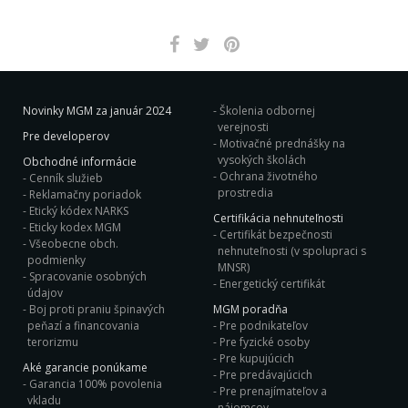
Novinky MGM za január 2024
Školenia odbornej
verejnosti
Pre developerov
Motivačné prednášky na
vysokých školách
Obchodné informácie
Ochrana životného
Cenník služieb
prostredia
Reklamačny poriadok
Etický kódex NARKS
Certifikácia nehnuteľnosti
Eticky kodex MGM
Certifikát bezpečnosti
Všeobecne obch.
nehnuteľnosti (v spolupraci s
podmienky
MNSR)
Spracovanie osobných
Energetický certifikát
údajov
Boj proti praniu špinavých
MGM poradňa
peňazí a financovania
Pre podnikateľov
terorizmu
Pre fyzické osoby
Pre kupujúcich
Aké garancie ponúkame
Pre predávajúcich
Garancia 100% povolenia
Pre prenajímateľov a
vkladu
nájomcov