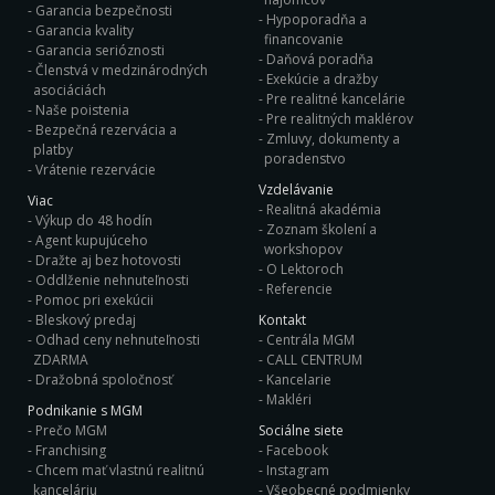
Garancia bezpečnosti
Hypoporadňa a
Garancia kvality
financovanie
Garancia serióznosti
Daňová poradňa
Členstvá v medzinárodných
Exekúcie a dražby
asociáciách
Pre realitné kancelárie
Naše poistenia
Pre realitných maklérov
Bezpečná rezervácia a
Zmluvy, dokumenty a
platby
poradenstvo
Vrátenie rezervácie
Vzdelávanie
Viac
Realitná akadémia
Výkup do 48 hodín
Zoznam školení a
Agent kupujúceho
workshopov
Dražte aj bez hotovosti
O Lektoroch
Oddlženie nehnuteľnosti
Referencie
Pomoc pri exekúcii
Bleskový predaj
Kontakt
Odhad ceny nehnuteľnosti
Centrála MGM
ZDARMA
CALL CENTRUM
Dražobná spoločnosť
Kancelarie
Makléri
Podnikanie s MGM
Prečo MGM
Sociálne siete
Franchising
Facebook
Chcem mať vlastnú realitnú
Instagram
kanceláriu
Všeobecné podmienky