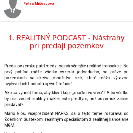
Petra Mišovcová
1. REALITNÝ PODCAST - Nástrahy
pri predaji pozemkov
Predaj pozemku patrí medzi najnáročnejšie realitné transakcie. Na
prvý pohľad môže všetko vyzerať jednoducho, no práve pri
pozemkoch sa skrýva množstvo rizík, ktoré môžu výrazne
ovplyvniť ich hodnotu aj využiteľnosť.
Ako sa vyhnúť tomu, aby klient kúpil „mačku vo vreci“? A čo všetko
by mal vedieť realitný maklér ešte predtým, než pozemok začne
predávať?
Mário Glos, viceprezident NARKS, sa o tejto téme rozprával so
Zdenkom Šustekom, realitným špecialistom z realitnej kancelárie
MGM.