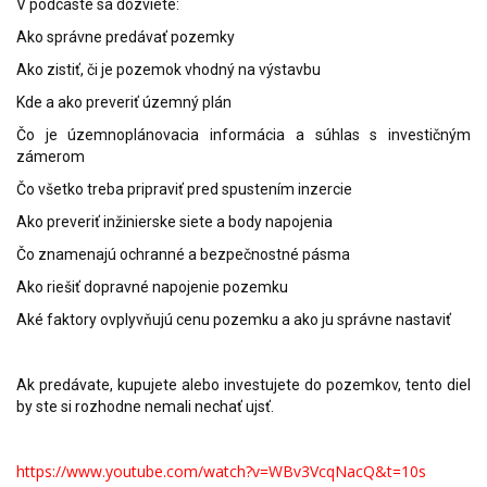
V podcaste sa dozviete:
Ako správne predávať pozemky
Ako zistiť, či je pozemok vhodný na výstavbu
Kde a ako preveriť územný plán
Čo je územnoplánovacia informácia a súhlas s investičným
zámerom
Čo všetko treba pripraviť pred spustením inzercie
Ako preveriť inžinierske siete a body napojenia
Čo znamenajú ochranné a bezpečnostné pásma
Ako riešiť dopravné napojenie pozemku
Aké faktory ovplyvňujú cenu pozemku a ako ju správne nastaviť
Ak predávate, kupujete alebo investujete do pozemkov, tento diel
by ste si rozhodne nemali nechať ujsť.
https://www.youtube.com/watch?v=WBv3VcqNacQ&t=10s