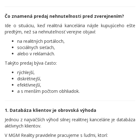
Čo znamená predaj nehnuteľnosti pred zverejnením?
Ide o situáciu, keď realitná kancelária nájde kupujúceho ešte
predtým, než sa nehnuteľnosť verejne objaví:
na realitných portáloch,
sociálnych sieťach,
alebo v reklamách.
Takýto predaj býva často:
rýchlejší,
diskrétnejší,
efektívnejší,
a s menším počtom obhliadok.
1. Databáza klientov je obrovská výhoda
Jednou z najväčších výhod silnej realitnej kancelárie je databáza
aktívnych klientov.
V MGM Reality pravidelne pracujeme s ľuďmi, ktorí: