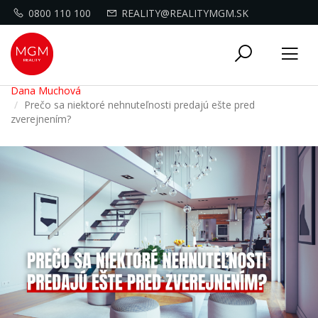
0800 110 100
REALITY@REALITYMGM.SK
Toggle
Tog
navigati
nav
Dana Muchová
Prečo sa niektoré nehnuteľnosti predajú ešte pred
zverejnením?