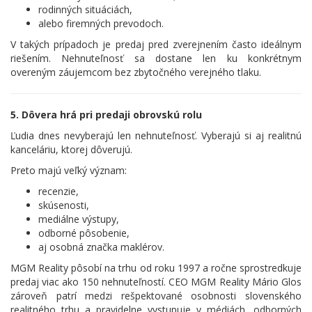
rodinných situáciách,
alebo firemných prevodoch.
V takých prípadoch je predaj pred zverejnením často ideálnym
riešením. Nehnuteľnosť sa dostane len ku konkrétnym
overeným záujemcom bez zbytočného verejného tlaku.
5. Dôvera hrá pri predaji obrovskú rolu
Ľudia dnes nevyberajú len nehnuteľnosť. Vyberajú si aj realitnú
kanceláriu, ktorej dôverujú.
Preto majú veľký význam:
recenzie,
skúsenosti,
mediálne výstupy,
odborné pôsobenie,
aj osobná značka maklérov.
MGM Reality pôsobí na trhu od roku 1997 a ročne sprostredkuje
predaj viac ako 150 nehnuteľností. CEO MGM Reality Mário Glos
zároveň patrí medzi rešpektované osobnosti slovenského
realitného trhu a pravidelne vystupuje v médiách, odborných