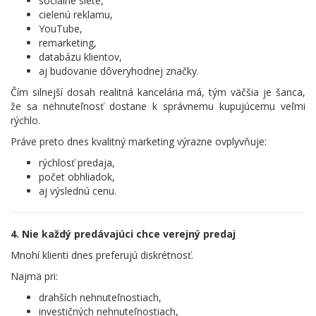
sociálne siete,
cielenú reklamu,
YouTube,
remarketing,
databázu klientov,
aj budovanie dôveryhodnej značky.
Čím silnejší dosah realitná kancelária má, tým väčšia je šanca,
že sa nehnuteľnosť dostane k správnemu kupujúcemu veľmi
rýchlo.
Práve preto dnes kvalitný marketing výrazne ovplyvňuje:
rýchlosť predaja,
počet obhliadok,
aj výslednú cenu.
4. Nie každý predávajúci chce verejný predaj
Mnohí klienti dnes preferujú diskrétnosť.
Najmä pri:
drahších nehnuteľnostiach,
investičných nehnuteľnostiach,