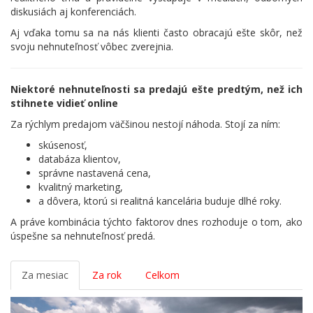
diskusiách aj konferenciách.
Aj vďaka tomu sa na nás klienti často obracajú ešte skôr, než
svoju nehnuteľnosť vôbec zverejnia.
Niektoré nehnuteľnosti sa predajú ešte predtým, než ich
stihnete vidieť online
Za rýchlym predajom väčšinou nestojí náhoda. Stojí za ním:
skúsenosť,
databáza klientov,
správne nastavená cena,
kvalitný marketing,
a dôvera, ktorú si realitná kancelária buduje dlhé roky.
A práve kombinácia týchto faktorov dnes rozhoduje o tom, ako
úspešne sa nehnuteľnosť predá.
Za mesiac
Za rok
Celkom