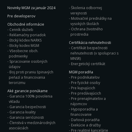
Novinky MGM za január 2024
Školenia odbornej
verejnosti
Pre developerov
Motivačné prednášky na
vysokých školách
Obchodné informácie
Ochrana životného
Cenník služieb
prostredia
Reklamačny poriadok
Etický kódex NARKS
Certifikácia nehnuteľnosti
Eticky kodex MGM
Certifikát bezpečnosti
Všeobecne obch.
nehnuteľnosti (v spolupraci s
podmienky
MNSR)
Spracovanie osobných
Energetický certifikát
údajov
Boj proti praniu špinavých
MGM poradňa
peňazí a financovania
Pre podnikateľov
terorizmu
Pre fyzické osoby
Pre kupujúcich
Aké garancie ponúkame
Pre predávajúcich
Garancia 100% povolenia
Pre prenajímateľov a
vkladu
nájomcov
Garancia bezpečnosti
Hypoporadňa a
Garancia kvality
financovanie
Garancia serióznosti
Daňová poradňa
Členstvá v medzinárodných
Exekúcie a dražby
asociáciách
Pre realitné kancelárie