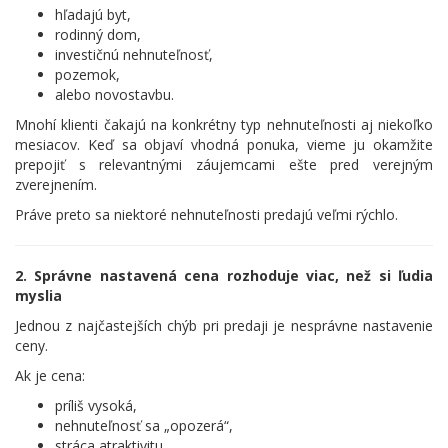
hľadajú byt,
rodinný dom,
investičnú nehnuteľnosť,
pozemok,
alebo novostavbu.
Mnohí klienti čakajú na konkrétny typ nehnuteľnosti aj niekoľko
mesiacov. Keď sa objaví vhodná ponuka, vieme ju okamžite
prepojiť s relevantnými záujemcami ešte pred verejným
zverejnením.
Práve preto sa niektoré nehnuteľnosti predajú veľmi rýchlo.
2. Správne nastavená cena rozhoduje viac, než si ľudia
myslia
Jednou z najčastejších chýb pri predaji je nesprávne nastavenie
ceny.
Ak je cena:
príliš vysoká,
nehnuteľnosť sa „opozerá“,
stráca atraktivitu,