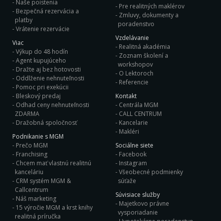
Naše poistenia
Pre realitných maklérov
Bezpečná rezervácia a
Zmluvy, dokumenty a
platby
poradenstvo
Vrátenie rezervácie
Vzdelávanie
Viac
Realitná akadémia
Výkup do 48 hodín
Zoznam školení a
Agent kupujúceho
workshopov
Dražte aj bez hotovosti
O Lektoroch
Oddlženie nehnuteľnosti
Referencie
Pomoc pri exekúcii
Bleskový predaj
Kontakt
Odhad ceny nehnuteľnosti
Centrála MGM
ZDARMA
CALL CENTRUM
Dražobná spoločnosť
Kancelarie
Makléri
Podnikanie s MGM
Prečo MGM
Sociálne siete
Franchising
Facebook
Chcem mať vlastnú realitnú
Instagram
kanceláriu
Všeobecné podmienky
CRM systém MGM &
súťaže
Callcentrum
Súvisiace služby
Náš marketing
Majetkovo právne
15 výročie MGM a krst knihy
vysporiadanie
realitná príručka