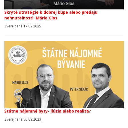
Skryté stratégie k dobrej kúpe alebo predaju
nehnuteľnosti: Mário Glos
Zverejnené 17.02.2025 |
Štátne nájomné byty- ilúzia alebo realita?
Zverejnené 05.09.2023 |