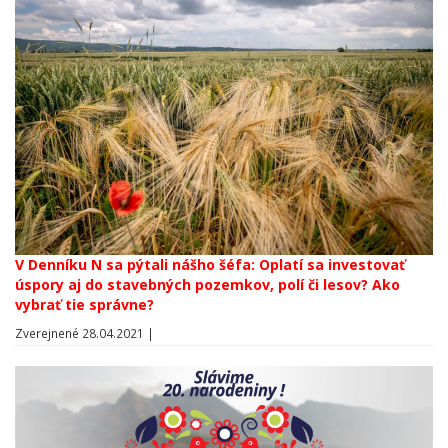
V Denníku N sa pýtali nášho šéfa: Oplatí sa investovať
úspory aj do stavebných pozemkov, polí či lesov? Ako
vybrať tie správne?
Zverejnené 28.04.2021 |