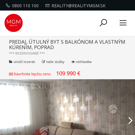
0800 110 100
REALITY@REALITYMGM.SK
Toggle
Tog
navigati
nav
PREDAJ, ÚTULNÝ BYT S BALKÓNOM A VLASTNÝM
KÚRENÍM, POPRAD
*** REZERVOVANÉ ***
uložiť inzerát
naše služby
obhliadka
109 990 €
Navrhnite lepšiu cenu
Previous