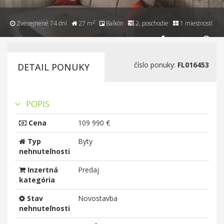
2
Zverejnené 74 dní
27 m
Balkón
2. poschodie
1 miestností
číslo ponuky:
FL016453
DETAIL PONUKY
POPIS
Cena
109 990 €
Typ
Byty
nehnuteľnosti
Inzertná
Predaj
kategória
Stav
Novostavba
nehnuteľnosti