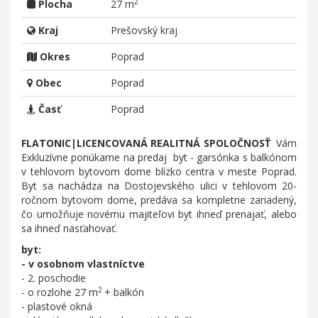
2
Plocha
27 m
Kraj
Prešovský kraj
Okres
Poprad
Obec
Poprad
Časť
Poprad
FLATONIC|LICENCOVANÁ REALITNÁ SPOLOČNOSŤ
Vám
Exkluzívne ponúkame na predaj byt - garsónka s balkónom
v tehlovom bytovom dome blízko centra v meste Poprad.
Byt sa nachádza na Dostojevského ulici v tehlovom 20-
ročnom bytovom dome, predáva sa kompletne zariadený,
čo umožňuje novému majiteľovi byt ihneď prenajať, alebo
sa ihneď nasťahovať.
byt:
- v osobnom vlastníctve
- 2. poschodie
2
- o rozlohe 27 m
+ balkón
- plastové okná