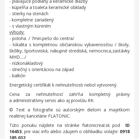
- plávajúce podlahy a keramické dlažby
- kúpeľňa a toaleta keramické obklady
- stierky na stenách
-
kompletne zariadený
- s vlastným kúrením
výhody:
- poloha / 7min.pešo do centra/
- lokalita s kompletnou občianskou vybavenosťou / školy,
škôlky, športoviská, nákupné strediská, nemocnica,zastávky
MHD...../
- nízkonákladový
- slnečný s orientáciou na západ
- balkón
Energetický certifikát k nehnuteľnosti nebol vytvorený.
Cena za nehnuteľnosť zahŕňa kompletný právny
a administratívny servis ako aj províziu RK.
© Text a fotografie sú autorským dielom a majetkom
realitnej kancelárie FLATONIC.
Túto ponuku nájdete na stránke flatonicreal.sk pod
ID
16453
, pre viac info alebo záujem o obhliadku volajte:
0918
185 032
.