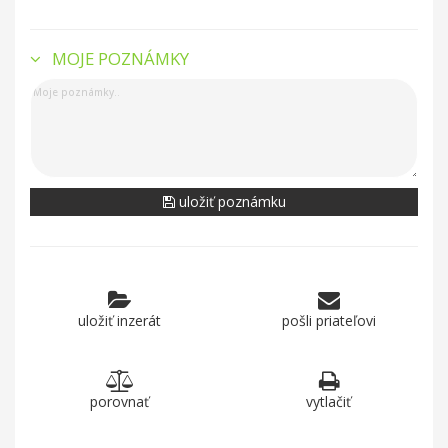
MOJE POZNÁMKY
uložiť poznámku
uložiť inzerát
pošli priateľovi
porovnať
vytlačiť