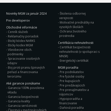
Novinky MGM za január 2024
Školenia odbornej
verejnosti
Pre developerov
Motivačné prednášky na
vysokých školách
Obchodné informácie
Ochrana životného
Cenník služieb
prostredia
Reklamačny poriadok
Etický kódex NARKS
Certifikácia nehnuteľnosti
Eticky kodex MGM
Certifikát bezpečnosti
Všeobecne obch.
nehnuteľnosti (v spolupraci s
podmienky
MNSR)
Spracovanie osobných
Energetický certifikát
údajov
Boj proti praniu špinavých
MGM poradňa
peňazí a financovania
Pre podnikateľov
terorizmu
Pre fyzické osoby
Pre kupujúcich
Aké garancie ponúkame
Pre predávajúcich
Garancia 100% povolenia
Pre prenajímateľov a
vkladu
nájomcov
Garancia bezpečnosti
Hypoporadňa a
Garancia kvality
financovanie
Garancia serióznosti
Daňová poradňa
Členstvá v medzinárodných