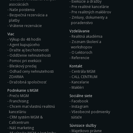
Exekúcie a dražby
asociáciách
Pre realitné kancelárie
Naše poistenia
Pre realitných maklérov
Bezpečná rezervácia a
Zmluvy, dokumenty a
platby
poradenstvo
Vrátenie rezervácie
Vzdelávanie
Viac
Realitná akadémia
Výkup do 48 hodín
Zoznam školení a
Agent kupujúceho
workshopov
Dražte aj bez hotovosti
O Lektoroch
Oddlženie nehnuteľnosti
Referencie
Pomoc pri exekúcii
Bleskový predaj
Kontakt
Odhad ceny nehnuteľnosti
Centrála MGM
ZDARMA
CALL CENTRUM
Dražobná spoločnosť
Kancelarie
Makléri
Podnikanie s MGM
Prečo MGM
Sociálne siete
Franchising
Facebook
Chcem mať vlastnú realitnú
Instagram
kanceláriu
Všeobecné podmienky
CRM systém MGM &
súťaže
Callcentrum
Súvisiace služby
Náš marketing
Majetkovo právne